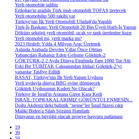
Yerli otomobile talibiz
Erdoğan'ın aradığı Türk malı otomobili TOFAŞ üretecek
Yerli otomobilin 500 rakibi var
Türkiye'nin İlk Yerli Otomobili Uludağ'da Yapıldı
Türk-İş Başkanı: Yerli Otomobili 20 Bin Üyeli Harb-İş Yapsın
Döküm sektörü yerli otomobil, uçak ve tank üretimine hazır
Yerli otomobil mi, yerli marka mı?
2023 Hedefi: Yılda 4 Milyon Araç Üretmek
Aslında Arabada Devrim Yıllar Önce Olmuş
Yabancıları Rahatsız Eden Gelişme Göktürk-2
GÖKTÜRK-2 2 Ayda Dünya Etrafında Tam 1000 Tur Attı
Eski Bir TÜBİTAK Çalışanından İddaa! Göktürk-2’yi
yapanlar Tasfiye Edildi
RASAT, Türkiye'nin İlk Yerli Yapım Uydusu
Yerli uyduyla dünya BBG evine dönüşecek
Göktürk Uydusunun Kaderi Ne Olacak?
Türkiye ile İsrail'in Arasına Giren Kara Kedi
İSRAİL:TOPRAKALARIMIZ GÖRÜNTÜLENMESİN...
Doğu Akdeniz'deki balistik "nesne"ler İsrail füzesi çıktı
Maliki Biden'a Silah Sözünü Hatırlattı
Dünyanın en büyüğü olacak projeye başvuru patlaması
19
39
59