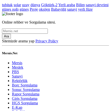
tubitak
solar
uzay
dünya
Göktürk-2
Yerli araba
Bilim
sanayi devrimi
güneş ışığı
güneş
Proje
oksijen
Babayiğit
sanayi
yerli füze
Online rehber ve Sorgulama sitesi.
Ara
Sitemizde arama yap
Privacy Policy
Mernis.Net
Mersis
Meslek
PBS
Sanayi
Rektörlük
Borç Sorgulama
Sonuç Sorgulama
Rapor Sorgulama
Giriş Sorgulama
HGS Sorgulama
E-Kap