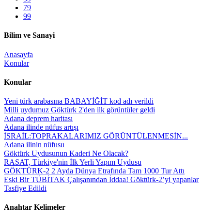
79
99
Bilim ve Sanayi
Anasayfa
Konular
Konular
Yeni türk arabasına BABAYİĞİT kod adı verildi
Milli uydumuz Göktürk 2'den ilk görüntüler geldi
Adana deprem haritası
Adana ilinde nüfus artışı
İSRAİL:TOPRAKALARIMIZ GÖRÜNTÜLENMESİN...
Adana ilinin nüfusu
Göktürk Uydusunun Kaderi Ne Olacak?
RASAT, Türkiye'nin İlk Yerli Yapım Uydusu
GÖKTÜRK-2 2 Ayda Dünya Etrafında Tam 1000 Tur Attı
Eski Bir TÜBİTAK Çalışanından İddaa! Göktürk-2’yi yapanlar
Tasfiye Edildi
Anahtar Kelimeler