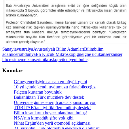
Sanayi
avustralya
Avustralyalı Bilim Adamları
Bilim
bilim
adamı
cerrah
dünya
En Küçük Mikroskop
iğne
iğne ucu
kanser
kanser
hücresi
meme kanseri
mikroskop
vücut
yeni buluş
Konular
Güneş enerjisiyle çalışan en büyük gemi
10 yıl içinde kendi uydumuzu fırlatabileceğiz
Felçten kurtaran boyunluk
Bakanlıktan Türk mucitlere dev destek
Üniversite güneş enerjili araca sponsor arıyor
TÜBİTAK'tan 'iyi fikir'lere müthiş destek!
Bilim insanlarını heyecanlandıran buluş!
NSA'nın kırmadığı şifre yok gibi
Nihat Ergün'den yerli otomobil açıklaması
21. yüzyılın Türk otomobili elektrikli olabilir mi