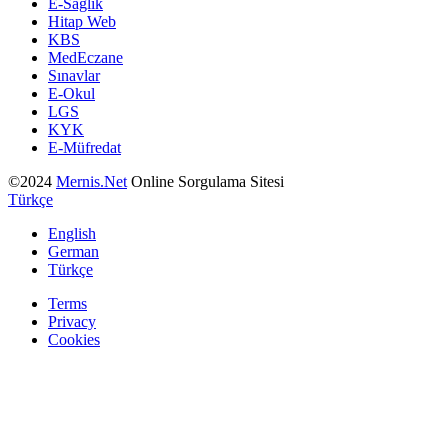
E-Sağlık
Hitap Web
KBS
MedEczane
Sınavlar
E-Okul
LGS
KYK
E-Müfredat
©2024
Mernis.Net
Online Sorgulama Sitesi
Türkçe
English
German
Türkçe
Terms
Privacy
Cookies