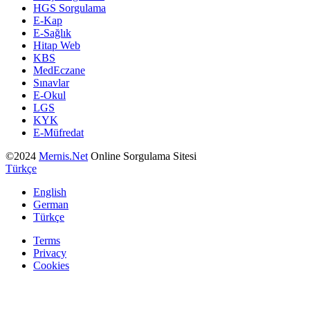
HGS Sorgulama
E-Kap
E-Sağlık
Hitap Web
KBS
MedEczane
Sınavlar
E-Okul
LGS
KYK
E-Müfredat
©2024
Mernis.Net
Online Sorgulama Sitesi
Türkçe
English
German
Türkçe
Terms
Privacy
Cookies