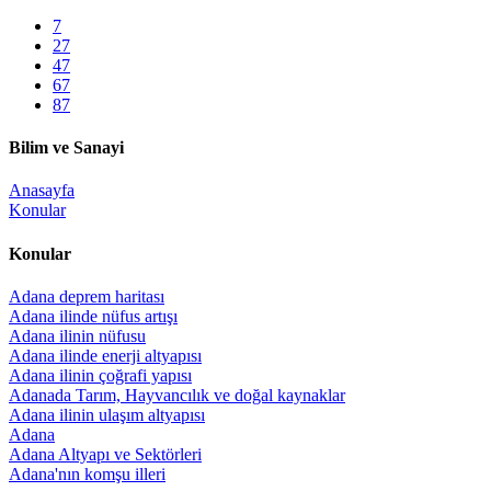
7
27
47
67
87
Bilim ve Sanayi
Anasayfa
Konular
Konular
Adana deprem haritası
Adana ilinde nüfus artışı
Adana ilinin nüfusu
Adana ilinde enerji altyapısı
Adana ilinin çoğrafi yapısı
Adanada Tarım, Hayvancılık ve doğal kaynaklar
Adana ilinin ulaşım altyapısı
Adana
Adana Altyapı ve Sektörleri
Adana'nın komşu illeri