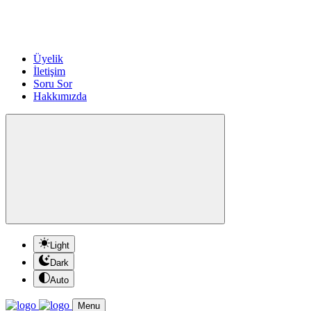
Üyelik
İletişim
Soru Sor
Hakkımızda
Light
Dark
Auto
Menu