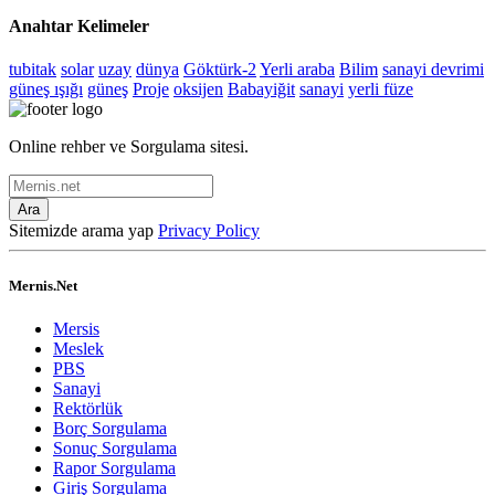
Anahtar Kelimeler
tubitak
solar
uzay
dünya
Göktürk-2
Yerli araba
Bilim
sanayi devrimi
güneş ışığı
güneş
Proje
oksijen
Babayiğit
sanayi
yerli füze
Online rehber ve Sorgulama sitesi.
Ara
Sitemizde arama yap
Privacy Policy
Mernis.Net
Mersis
Meslek
PBS
Sanayi
Rektörlük
Borç Sorgulama
Sonuç Sorgulama
Rapor Sorgulama
Giriş Sorgulama