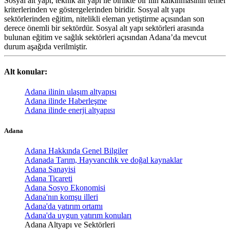
Sosyal alt yapı, teknik alt yapı ile birlikte bir ilin kalkınmasının temel
kriterlerinden ve göstergelerinden biridir. Sosyal alt yapı
sektörlerinden eğitim, nitelikli eleman yetiştirme açısından son
derece önemli bir sektördür. Sosyal alt yapı sektörleri arasında
bulunan eğitim ve sağlık sektörleri açısından Adana’da mevcut
durum aşağıda verilmiştir.
Alt konular:
Adana ilinin ulaşım altyapısı
Adana ilinde Haberleşme
Adana ilinde enerji altyapısı
Adana
Adana Hakkında Genel Bilgiler
Adanada Tarım, Hayvancılık ve doğal kaynaklar
Adana Sanayisi
Adana Ticareti
Adana Sosyo Ekonomisi
Adana'nın komşu illeri
Adana'da yatırım ortamı
Adana'da uygun yatırım konuları
Adana Altyapı ve Sektörleri